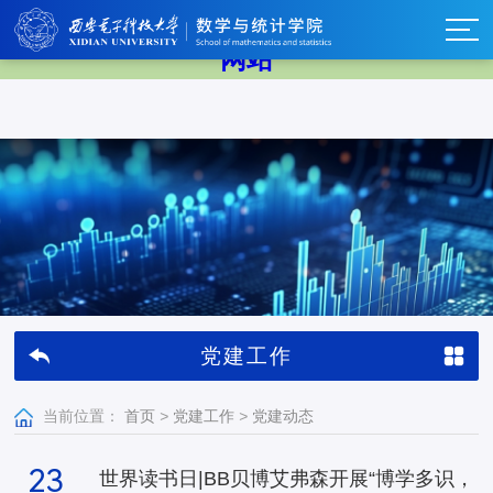
中国·BB贝博艾弗森(股份)有限公司-官方
网站
党建工作
当前位置：
首页
>
党建工作
>
党建动态
23
世界读书日|BB贝博艾弗森开展“博学多识，