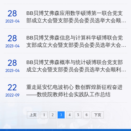
召开
28
BB贝博艾弗森应用数学硕博第一联合党支
部成立大会暨支部委员会委员选举大会顺利
2023-04
召开
28
BB贝博艾弗森信息与计算科学硕博联合党
支部成立大会暨支部委员会委员选举大会顺
2023-04
利召开
28
BB贝博艾弗森概率与统计硕博联合党支部
成立大会暨支部委员会委员选举大会顺利召
2023-04
开
22
重走延安忆电波初心 数创辉煌新征程奋进
——数统院教师社会实践队工作总结
2022-09
上页
1
2
3
4
5
6
下页