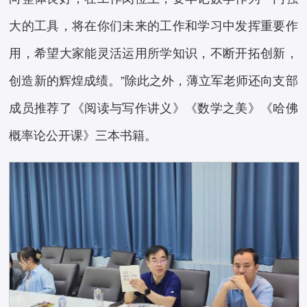
大的工具，将在你们未来的工作和学习中发挥重要作
用，希望大家能灵活运用所学知识，不断开拓创新，
创造新的辉煌成绩。”除此之外，薄立军老师还向支部
成员推荐了《阅读与写作讲义》《数学之美》《哈佛
概率论公开课》三本书籍。