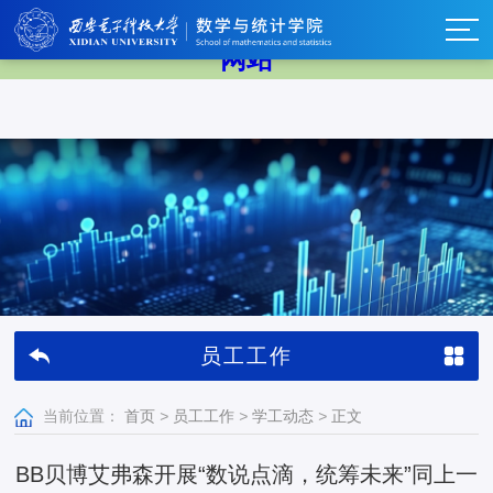
中国·BB贝博艾弗森(股份)有限公司-官方
网站
员工工作
当前位置：
首页
>
员工工作
>
学工动态
>
正文
BB贝博艾弗森开展“数说点滴，统筹未来”同上一