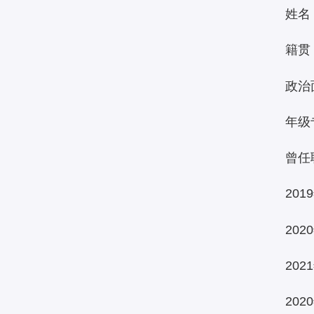
姓名
籍贯
政治
年级
曾任
20
20
20
20