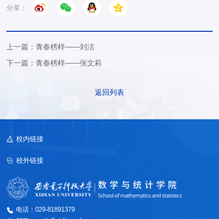
分享：
上一篇：青春榜样——刘洁
下一篇：青春榜样——张文莉
返回列表
校内链接
校外链接
电话：029-81891379