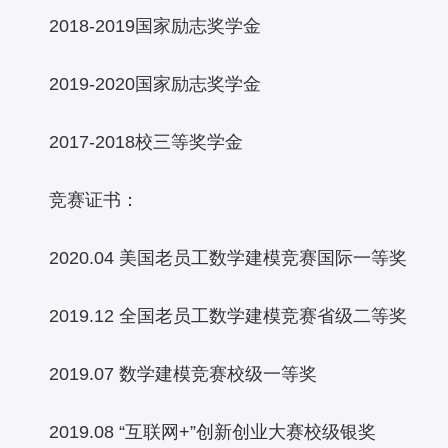
2018-2019国家励志奖学金
2019-2020国家励志奖学金
2017-2018校三等奖学金
竞赛证书：
2020.04 美国老员工数学建模竞赛国际一等奖
2019.12 全国老员工数学建模竞赛省级二等奖
2019.07 数学建模竞赛校级一等奖
2019.08 “互联网+”创新创业大赛校级银奖