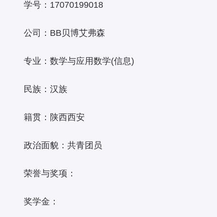
学号：17070199018
公司：BB贝博艾弗森
专业：数学与应用数学(信息)
民族：汉族
籍贯：陕西西安
政治面貌：共青团员
荣誉与奖项：
奖学金：