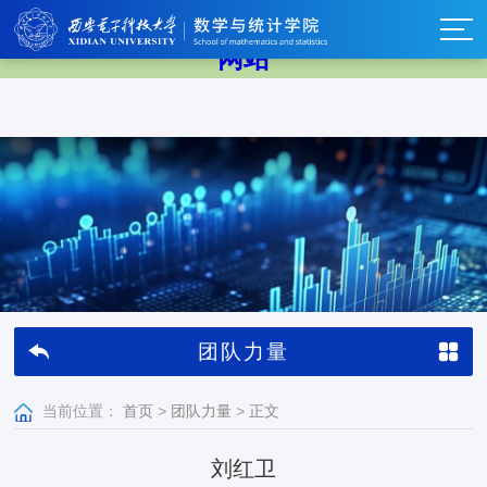
中国·BB贝博艾弗森(股份)有限公司-官方
网站
团队力量
当前位置：
首页
>
团队力量
>
正文
刘红卫