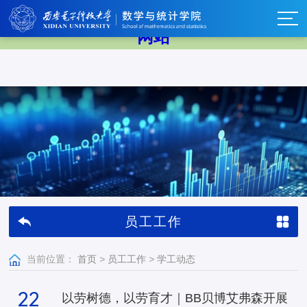
中国·BB贝博艾弗森(股份)有限公司-官方
网站
员工工作
当前位置：
首页
>
员工工作
>
学工动态
22
以劳树德，以劳育才｜BB贝博艾弗森开展