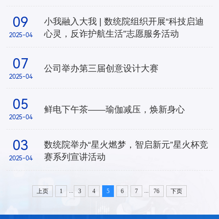
09
小我融入大我 | 数统院组织开展“科技启迪
心灵，反诈护航生活”志愿服务活动
2025-04
07
公司举办第三届创意设计大赛
2025-04
05
鲜电下午茶——瑜伽减压，焕新身心
2025-04
03
数统院举办“星火燃梦，智启新元”星火杯竞
赛系列宣讲活动
2025-04
...
...
上页
1
3
4
5
6
7
76
下页