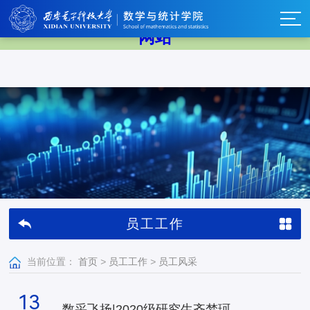
中国·BB贝博艾弗森(股份)有限公司-官方
网站
员工工作
当前位置：
首页
>
员工工作
>
员工风采
13
数采飞扬|2020级研究生齐梦珂