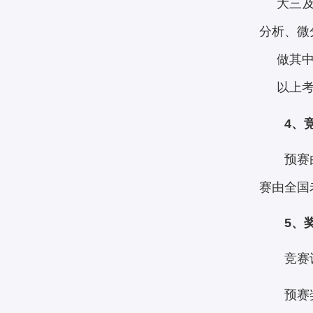
大三及大
分析、微
做其中三
以上考题
4、
预赛
赛由全国
5、
竞赛
预赛