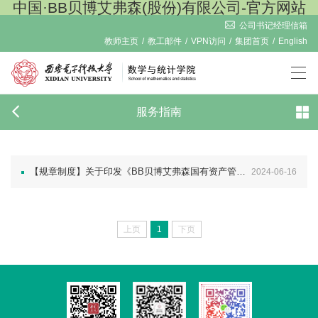
中国·BB贝博艾弗森(股份)有限公司-官方网站
公司书记经理信箱
教师主页
/
教工邮件
/
VPN访问
/
集团首页
/
English
服务指南
【规章制度】关于印发《BB贝博艾弗森国有资产管理办法（修订）》的通知
2024-06-16
上页
1
下页