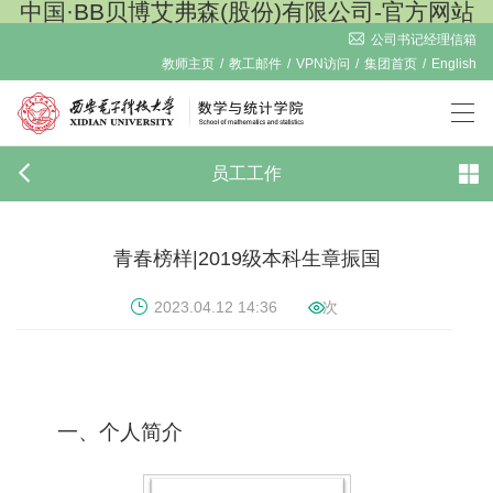
中国·BB贝博艾弗森(股份)有限公司-官方网站
公司书记经理信箱
教师主页
/
教工邮件
/
VPN访问
/
集团首页
/
English
员工工作
青春榜样|2019级本科生章振国
2023.04.12 14:36
次
一、个人简介